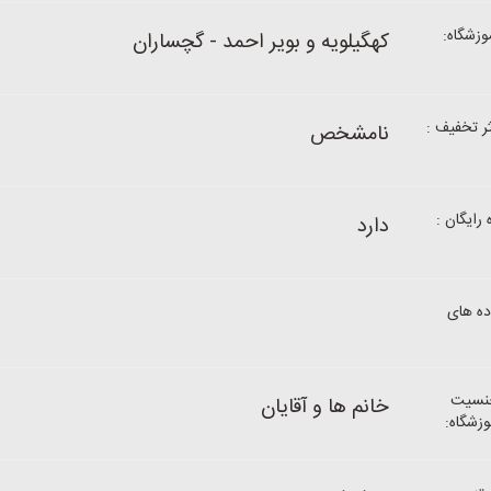
زشگاه:
کهگیلویه و بویر احمد - گچساران
 تخفیف :
نامشخص
رایگان :
دارد
ه های
نسیت
خانم ها و آقایان
زشگاه: