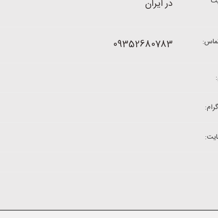
ت
در ایران
ماس:
09352680783
رام:
یت: