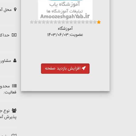
محل آمو
آموزشگاه
عضویت:1403/06/03
حداکثر
مشاوره 
افزایش بازدید صفحه
محدود
فعالیت:
نوع ج
پذیرش آمو