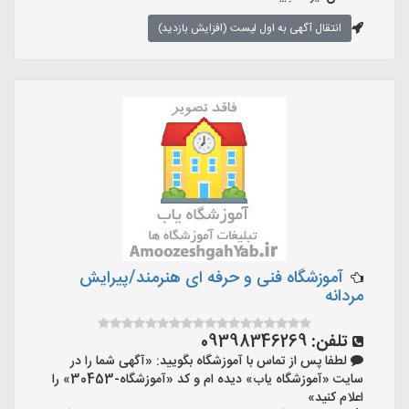
انتقال آگهی به اول لیست (افزایش بازدید)
آموزشگاه فنی و حرفه ای هنرمند/پیرایش
مردانه
تلفن:
09398346269
لطفا پس از تماس با آموزشگاه بگویید: «آگهی شما را در
سایت «آموزشگاه یاب» دیده ام و کد «آموزشگاه-30453» را
اعلام کنید»