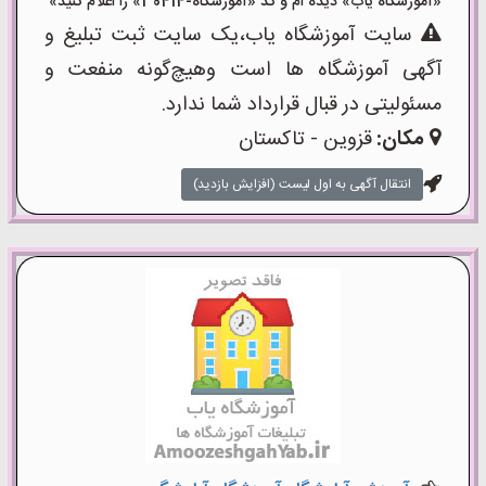
موزشگاه یاب» دیده ام و کد «آموزشگاه-30414» را اعلام کنید»
سایت آموزشگاه یاب،یک سایت ثبت تبلیغ و
گهی آموزشگاه ها است وهیچ‌گونه منفعت و
سئولیتی در قبال قرارداد شما ندارد.
مکان:
قزوین - تاکستان
انتقال آگهی به اول لیست (افزایش بازدید)