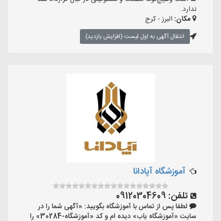
ندارد.
مکان:
البرز - کرج
انتقال آگهی به اول لیست (افزایش بازدید)
آموزشگاه آپادانا
تلفن:
09120304609
لطفا پس از تماس با آموزشگاه بگویید: «آگهی شما را در
سایت «آموزشگاه یاب» دیده ام و کد «آموزشگاه-30284» را