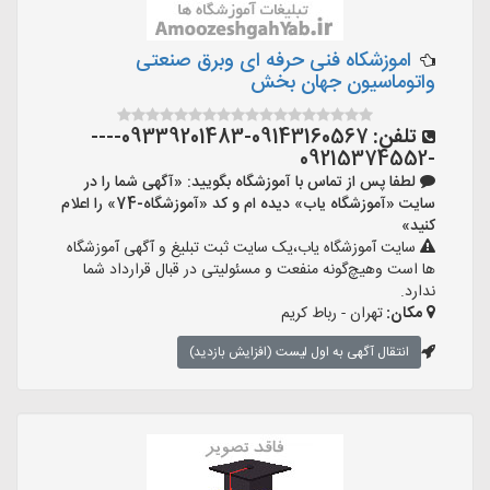
اموزشکاه فنی حرفه ای وبرق صنعتی
واتوماسیون جهان بخش
تلفن:
09143160567-09339201483----
-09215374552
لطفا پس از تماس با آموزشگاه بگویید: «آگهی شما را در
سایت «آموزشگاه یاب» دیده ام و کد «آموزشگاه-74» را اعلام
کنید»
سایت آموزشگاه یاب،یک سایت ثبت تبلیغ و آگهی آموزشگاه
ها است وهیچ‌گونه منفعت و مسئولیتی در قبال قرارداد شما
ندارد.
مکان:
تهران - رباط کریم
انتقال آگهی به اول لیست (افزایش بازدید)