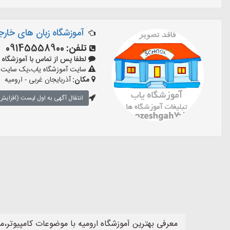
آموزشگاه زبان های خارج
تلفن:
09145558900
لطفا پس از تماس با آموزشگاه بگویید:
سایت آموزشگاه یاب،یک سایت تبل
مکان:
آذربایجان غربی - ارومیه
انتقال آگهی به اول لیست (افزایش 
معرفی بهترین آموزشگاه ارومیه با موضوعات کامپیوتر،م